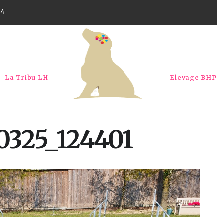
44
La Tribu LH
Elevage BH
0325_124401