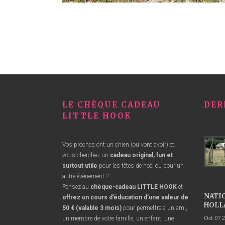
LE CHÈQUE CADEAU
DER
LITTLE HOOK
Vos proches ont un chien (ou vont avoir) et
vous cherchez un
cadeau original
, fun
et
surtout utile
pour les fêtes de noël ou pour un
autre évènement ?
Pensez au
chèque-cadeau LITTLE HOOK
et
NATI
offrez un cours d’éducation d’une valeur de
HOLL
50 € (valable 3 mois)
pour permettre à un ami,
Oct 07 
un membre de votre famille, un enfant, une