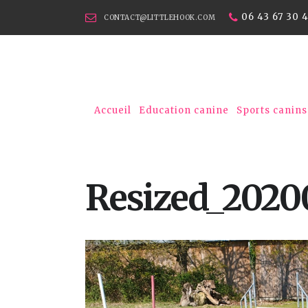
06 43 67 30 
CONTACT@LITTLEHOOK.COM
Accueil
Education canine
Sports canins
Resized_2020