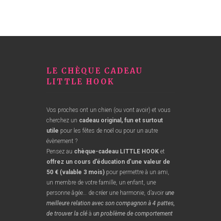
LE CHÈQUE CADEAU
LITTLE HOOK
Vos proches ont un chien (ou vont avoir) et vous
cherchez un
cadeau original
, fun
et surtout
utile
pour les fêtes de noël ou pour un autre
évènement ?
Pensez au
chèque-cadeau LITTLE HOOK
et
offrez un cours d’éducation d’une valeur de
50 € (valable 3 mois)
pour permettre à un ami,
un membre de votre famille, un enfant, une
personne âgée… de créer une harmonie, d’avoir
une
meilleure relation avec son compagnon à 4 pattes,
de trouver la clé
à
un problème de comportement